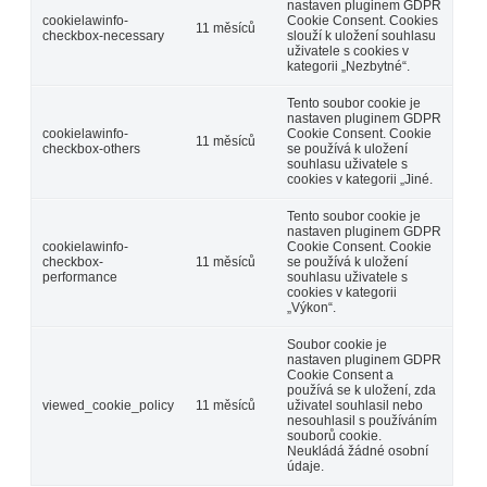
nastaven pluginem GDPR
cookielawinfo-
Cookie Consent. Cookies
11 měsíců
checkbox-necessary
slouží k uložení souhlasu
uživatele s cookies v
kategorii „Nezbytné“.
Tento soubor cookie je
nastaven pluginem GDPR
cookielawinfo-
Cookie Consent. Cookie
11 měsíců
checkbox-others
se používá k uložení
souhlasu uživatele s
cookies v kategorii „Jiné.
Tento soubor cookie je
nastaven pluginem GDPR
cookielawinfo-
Cookie Consent. Cookie
checkbox-
11 měsíců
se používá k uložení
performance
souhlasu uživatele s
cookies v kategorii
„Výkon“.
Soubor cookie je
nastaven pluginem GDPR
Cookie Consent a
používá se k uložení, zda
viewed_cookie_policy
11 měsíců
uživatel souhlasil nebo
nesouhlasil s používáním
souborů cookie.
Neukládá žádné osobní
údaje.