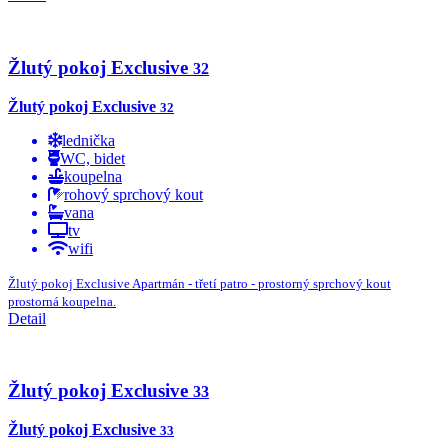
Žlutý pokoj Exclusive
32
Žlutý pokoj Exclusive
32
lednička
WC, bidet
koupelna
rohový sprchový kout
vana
tv
wifi
Žlutý pokoj Exclusive Apartmán - třetí patro - prostorný sprchový kout
prostorná koupelna.
Detail
Žlutý pokoj Exclusive
33
Žlutý pokoj Exclusive
33