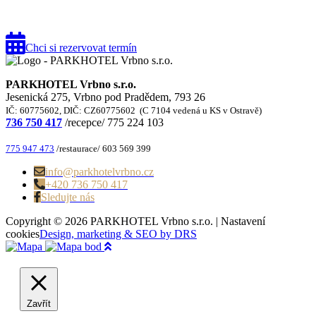
Chci si rezervovat termín
PARKHOTEL Vrbno s.r.o.
Jesenická 275, Vrbno pod Pradědem, 793 26
IČ: 60775602, DIČ: CZ60775602 (C 7104 vedená u KS v Ostravě)
736 750 417
/recepce/ 775 224 103
775 947 473
/restaurace/ 603 569 399
info@parkhotelvrbno.cz
+420 736 750 417
Sledujte nás
Copyright © 2026 PARKHOTEL Vrbno s.r.o. |
Nastavení
cookies
Design, marketing & SEO by DRS
Zavřít