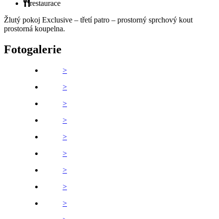
restaurace
Žlutý pokoj Exclusive – třetí patro – prostorný sprchový kout
prostorná koupelna.
Fotogalerie
>
>
>
>
>
>
>
>
>