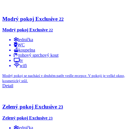
Modrý pokoj Exclusive
22
Modrý pokoj Exclusive
22
lednička
WC
koupelna
rohový sprchový kout
tv
wifi
Modrý pokoj se nachází v druhém patře vedle recepce. V pokoji je velké okno,
kosmetický stůl.
Detail
Zelený pokoj Exclusive
23
Zelený pokoj Exclusive
23
lednička