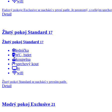
wifi
Fialový pokoje Exclusive se nachází v první patře. Je prostorný, s velkým sprc
Detail
Žlutý pokoj Standard
17
Žlutý pokoj Standard
17
lednička
WC, bidet
koupelna
sprchový kout
tv
wifi
Žlutý pokoj Standard se nachází v prvním patře.
Detail
Modrý pokoj Exclusive
21