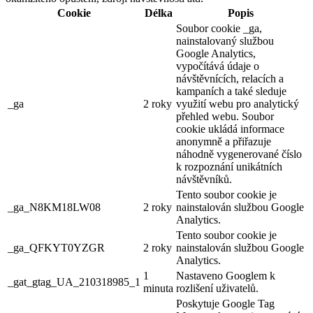
Cookie
Délka
Popis
Soubor cookie _ga,
nainstalovaný službou
Google Analytics,
vypočítává údaje o
návštěvnících, relacích a
kampaních a také sleduje
_ga
2 roky
využití webu pro analytický
přehled webu. Soubor
cookie ukládá informace
anonymně a přiřazuje
náhodně vygenerované číslo
k rozpoznání unikátních
návštěvníků.
Tento soubor cookie je
_ga_N8KM18LW08
2 roky
nainstalován službou Google
Analytics.
Tento soubor cookie je
_ga_QFKYT0YZGR
2 roky
nainstalován službou Google
Analytics.
1
Nastaveno Googlem k
_gat_gtag_UA_210318985_1
minuta
rozlišení uživatelů.
Poskytuje Google Tag