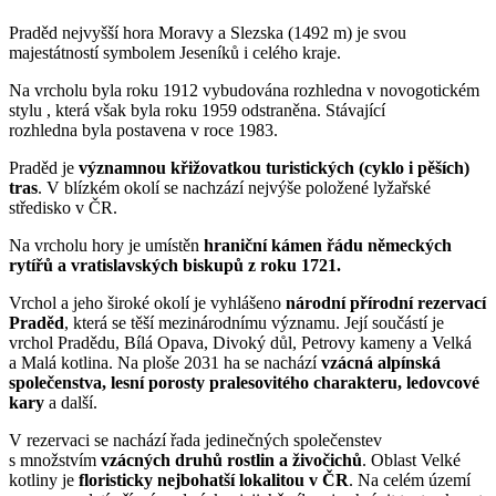
Praděd nejvyšší hora Moravy a Slezska (1492 m) je svou
majestátností symbolem Jeseníků i celého kraje.
Na vrcholu byla roku 1912 vybudována rozhledna v novogotickém
stylu , která však byla roku 1959 odstraněna. Stávající
rozhledna byla postavena v roce 1983.
Praděd je
významnou křižovatkou turistických (cyklo i pěších)
tras
. V blízkém okolí se nachzází nejvýše položené lyžařské
středisko v ČR.
Na vrcholu hory je umístěn
hraniční kámen řádu německých
rytířů a vratislavských biskupů z roku 1721.
Vrchol a jeho široké okolí je vyhlášeno
národní přírodní rezervací
Praděd
, která se těší mezinárodnímu významu. Její součástí je
vrchol Pradědu, Bílá Opava, Divoký důl, Petrovy kameny a Velká
a Malá kotlina. Na ploše 2031 ha se nachází
vzácná alpínská
společenstva, lesní porosty pralesovitého charakteru, ledovcové
kary
a další.
V rezervaci se nachází řada jedinečných společenstev
s množstvím
vzácných druhů rostlin a živočichů
. Oblast Velké
kotliny je
floristicky nejbohatší lokalitou v ČR
. Na celém území