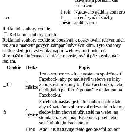
uživatele a poslední čas
přihlášení.
1 rok
Nastaveno addthis.com pro
uvc
1
určení využití služby
měsíc
addthis.com.
Reklamní soubory cookie
Reklamní soubory cookie
Reklamní soubory cookie se používají k poskytování relevantních
reklam a marketingových kampaní návštěvníkům. Tyto soubory
cookie sledují návštěvníky napříč webovými stránkami a
shromažďují informace za účelem poskytování přizpůsobených
reklam.
Cookie
Délka
Popis
Tento soubor cookie je nastaven společností
Facebook, aby po návštěvě webové stránky
3
_fbp
zobrazoval reklamy buď na Facebooku, nebo
měsíce
na digitální platformě poháněné reklamou na
Facebooku.
Facebook nastavuje tento soubor cookie tak,
aby uživatelům zobrazoval relevantní reklamy
3
fr
sledováním chování uživatelů na webu, na
měsíce
stránkách, které mají Facebook pixel nebo
sociální plugin Facebooku.
1 rok
AddThis nastavuje tento geolokační soubor