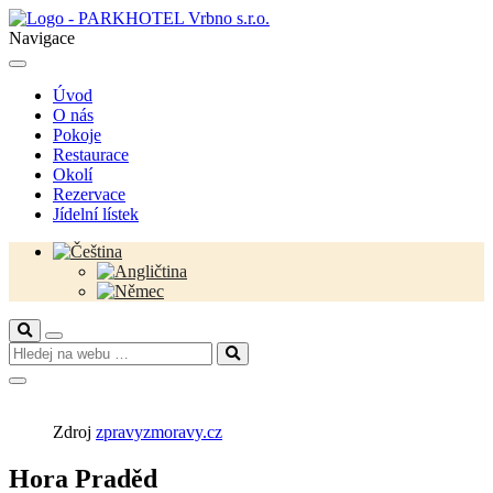
Navigace
Úvod
O nás
Pokoje
Restaurace
Okolí
Rezervace
Jídelní lístek
Zdroj
zpravyzmoravy.cz
Hora Praděd