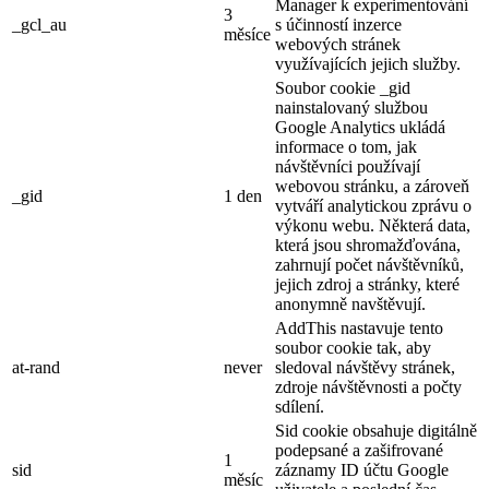
Manager k experimentování
3
_gcl_au
s účinností inzerce
měsíce
webových stránek
využívajících jejich služby.
Soubor cookie _gid
nainstalovaný službou
Google Analytics ukládá
informace o tom, jak
návštěvníci používají
webovou stránku, a zároveň
_gid
1 den
vytváří analytickou zprávu o
výkonu webu. Některá data,
která jsou shromažďována,
zahrnují počet návštěvníků,
jejich zdroj a stránky, které
anonymně navštěvují.
AddThis nastavuje tento
soubor cookie tak, aby
at-rand
never
sledoval návštěvy stránek,
zdroje návštěvnosti a počty
sdílení.
Sid cookie obsahuje digitálně
podepsané a zašifrované
1
sid
záznamy ID účtu Google
měsíc