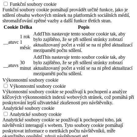
Funkční soubory cookie
Funkční soubory cookie pomáhají provádět určité funkce, jako je
sdílení obsahu webových stránek na platformách sociálních médií,
shromažďování zpětné vazby a další funkce třetích stran.
Cookie
Délka
Popis
AddThis nastavuje tento soubor cookie tak, aby
1 rok
bylo zajištěno, že se při sdílení stránky zobrazí
__atuvc
1
aktualizovaný počet a vrátí se na ni před aktualizací
měsíc
mezipaměti počtu sdílení.
AddThis nastavuje tento soubor cookie tak, aby
30
bylo zajištěno, že se při sdílení stránky zobrazí
__atuvs
minut
aktualizovaný počet a vrátí se na ni před aktualizací
mezipaměti počtu sdílení.
Výkonnostní soubory cookie
Výkonnostní soubory cookie
Výkonnostní soubory cookie se používají k pochopení a analýze
klíčových výkonnostních indexů webových stránek, což pomáhá při
poskytování lepší uživatelské zkušenosti pro návštěvníky.
Analytické soubory cookie
Analytické soubory cookie
Analytické soubory cookie se používají k pochopení toho, jak
návštěvníci interagují s webem. Tyto soubory cookie pomáhají
poskytovat informace o metrikách počtu návštěvníků, míře
okamžitého opuštění, zdroji návštěvnosti atd.