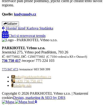
rezervace platí přísné podmínky, jejichž cílem je chránit tento skvost
regionu.
Quelle:
kudyznudy.cz
Sdílet
Horské lázně Karlova Studánka
Chci si rezervovat termín
PARKHOTEL Vrbno s.r.o.
Jesenická 275, Vrbno pod Pradědem, 793 26
IČ: 60775602, DIČ: CZ60775602 (C 7104 vedená u KS v Ostravě)
736 750 417
/recepce/ 775 224 103
775 947 473
/restaurace/ 603 569 399
info@parkhotelvrbno.cz
+420 736 750 417
Sledujte nás
Copyright © 2026 PARKHOTEL Vrbno s.r.o. |
Nastavení
cookies
Design, marketing & SEO by DRS