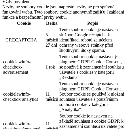
Vždy povoleno
Nezbytné soubory cookie jsou naprosto nezbytné pro správné
fungování webu. Tyto soubory cookie anonymně zajišťují základní
funkce a bezpečnostní prvky webu.
Cookie
Délka
Popis
Tento soubor cookie je nastaven
5
službou Google recaptcha k
_GRECAPTCHA
měsíců
identifikaci robotů za účelem
27 dní
ochrany webové stránky před
škodlivými útoky spamu.
Tento soubor cookie, nastavený
cookielawinfo-
pluginem GDPR Cookie Consent,
checkbox-
1 rok
se používá k zaznamenání souhlasu
advertisement
uživatele s cookies v kategorii
„Reklama“.
Tento soubor cookie je nastaven
pluginem GDPR Cookie Consent.
cookielawinfo-
11
Soubor cookie se používá k uložení
checkbox-analytics
měsíců
souhlasu uživatele s používáním
souborů cookie v kategorii
„Analytika“.
Soubor cookie je nastaven na
základě souhlasu s cookie GDPR k
cookielawinfo-
11
zaznamenání souhlasu uživatele pro
checkbox-functional
měsíců